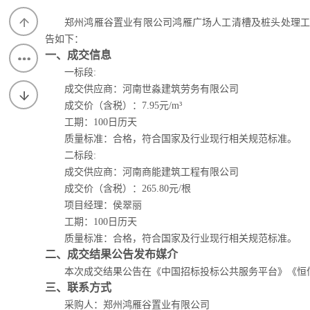
郑州鸿雁谷置业有限公司鸿雁广场人工清槽及桩头处理
告如下：
上一
一、成交信息
请输入搜索关
一标段
:
篇
返回
成交供应商：
河南世淼建筑劳务有限公司
成交价（含税）：
7.95
元
/m³
列表
下一
工期：
100日历天
质量标准：合格，符合国家及行业现行相关规范标准。
篇
二标段
:
成交供应商：
河南商能建筑工程有限公司
成交价（含税）：
265.80
元
/根
项目经理：侯翠丽
工期：
100日历天
质量标准：合格，符合国家及行业现行相关规范标准。
二、成交结果公告发布媒介
本次成交结果公告在《中国招标投标公共服务平台》《恒
三、联系方式
采购人：郑州鸿雁谷置业有限公司