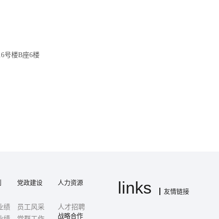
16号楼B座6楼
links
例
党政建设
人力资源
友情链接
业绩
员工风采
人才招聘
战略合作
业绩
党群工作