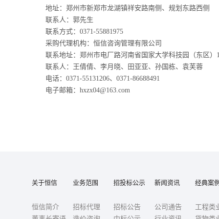
地址：郑州市新郑市龙湖镇祥安路南侧、规划东路西侧
联系人：郭先生
联系方式：
0371-55881975
采购代理机构：恒信咨询管理有限公司
联系地址：郑州市电厂路河南省国家大学科技园（东区）
联系人：王倩倩、李月晓、田亚亚、孙国栋、袁芙蓉
电话：
0371
-
55131206、0371-86688491
电子邮箱：
hxzx04@163.com
关于恒信
业务范围
招投标公示
新闻资讯
经典案
恒信简介
招标代理
招标公告
公司通告
工程类
董事长寄语
造价咨询
中标公示
行业资讯
货物类