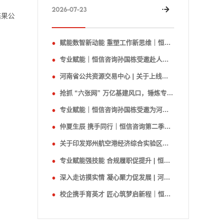
2026-07-23
结果公
赋能数智新动能 重塑工作新思维｜恒信咨询开展AI思维革命专题分享会
专业赋能｜恒信咨询孙国栋受邀赴人保寿险河南分公司开展招标采购专题培训
河南省公共资源交易中心 | 关于上线政府采购项目异常低价审查功能的通知（内附流程图）
抢抓 “六张网” 万亿基建风口，锤炼专业咨询服务能力
专业赋能｜恒信咨询孙国栋受邀为河南农商银行开展招投标新政专题授课
仲夏生辰 携手同行｜恒信咨询第二季度员工生日会圆满举办
关于印发郑州航空港经济综合实验区房屋建筑和市政基础设施工程建设项目招标投标“评定分离”实施意见（试行）的通知
专业赋能强技能 合规履职促提升 | 恒信咨询孙国栋受邀赴濮阳农商行开展专项培训
深入走访摸实情 凝心聚力促发展 | 河南省政府采购协会赴恒信咨询开展走访调研
校企携手育英才 匠心筑梦启新程｜恒信咨询与郑州财税金融职业学院“恒信政府采购管理订单班”正式开班！