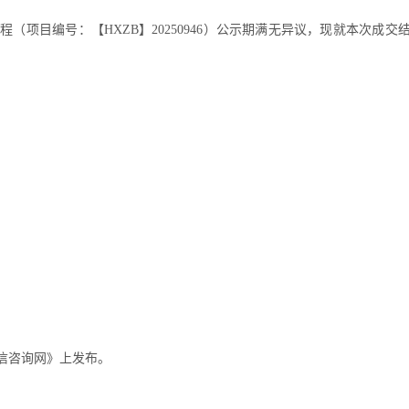
工程
（项目编号：
【
HXZB】20250
946
）公示期满无异议，现就本次成交
键词
信咨询网》上发布。